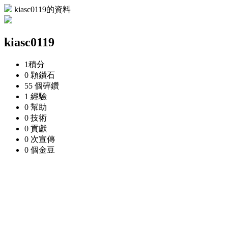
kiasc0119的資料
kiasc0119
1
積分
0 顆
鑽石
55 個
碎鑽
1
經驗
0
幫助
0
技術
0
貢獻
0 次
宣傳
0 個
金豆