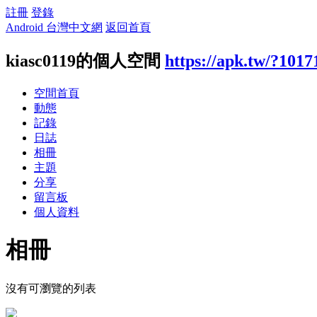
註冊
登錄
Android 台灣中文網
返回首頁
kiasc0119的個人空間
https://apk.tw/?1017
空間首頁
動態
記錄
日誌
相冊
主題
分享
留言板
個人資料
相冊
沒有可瀏覽的列表