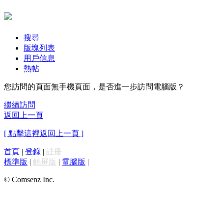
搜尋
版塊列表
用戶信息
熱帖
您訪問的頁面無手機頁面，是否進一步訪問電腦版？
繼續訪問
返回上一頁
[ 點擊這裡返回上一頁 ]
首頁
|
登錄
|
註冊
標準版
|
觸屏版
|
電腦版
|
© Comsenz Inc.