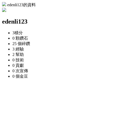
edenli123的資料
edenli123
3
積分
0 顆
鑽石
25 個
碎鑽
3
經驗
2
幫助
0
技術
0
貢獻
0 次
宣傳
0 個
金豆