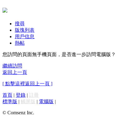
搜尋
版塊列表
用戶信息
熱帖
您訪問的頁面無手機頁面，是否進一步訪問電腦版？
繼續訪問
返回上一頁
[ 點擊這裡返回上一頁 ]
首頁
|
登錄
|
註冊
標準版
|
觸屏版
|
電腦版
|
© Comsenz Inc.