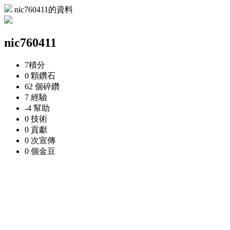
nic760411的資料
nic760411
7
積分
0 顆
鑽石
62 個
碎鑽
7
經驗
-4
幫助
0
技術
0
貢獻
0 次
宣傳
0 個
金豆