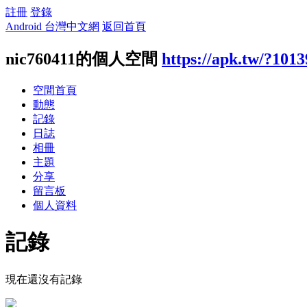
註冊
登錄
Android 台灣中文網
返回首頁
nic760411的個人空間
https://apk.tw/?101
空間首頁
動態
記錄
日誌
相冊
主題
分享
留言板
個人資料
記錄
現在還沒有記錄