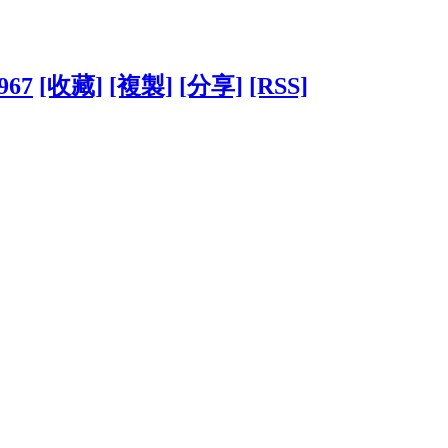
3967
[收藏]
[複製]
[分享]
[RSS]