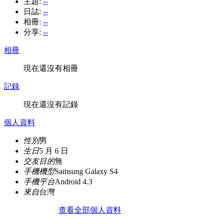
主題:
--
日誌:
--
相冊:
--
分享:
--
相冊
現在還沒有相冊
記錄
現在還沒有記錄
個人資料
性別
男
生日
5 月 6 日
交友目的
無
手機機型
Samsung Galaxy S4
手機平台
Android 4.3
來自
台灣
查看全部個人資料