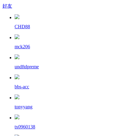
好友
CHD88
mck206
undftdpreme
bbs-acc
tonyyang
tx0960138