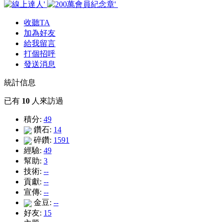
收聽TA
加為好友
給我留言
打個招呼
發送消息
統計信息
已有
10
人來訪過
積分:
49
鑽石:
14
碎鑽:
1591
經驗:
49
幫助:
3
技術:
--
貢獻:
--
宣傳:
--
金豆:
--
好友:
15