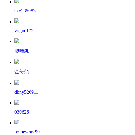
sky235083
vogue172
廖咘釩
金每頌
dkny520911
030626
homework99