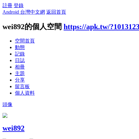
註冊
登錄
Android 台灣中文網
返回首頁
wei892的個人空間
https://apk.tw/?101312
空間首頁
動態
記錄
日誌
相冊
主題
分享
留言板
個人資料
頭像
wei892