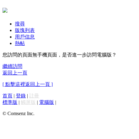
搜尋
版塊列表
用戶信息
熱帖
您訪問的頁面無手機頁面，是否進一步訪問電腦版？
繼續訪問
返回上一頁
[ 點擊這裡返回上一頁 ]
首頁
|
登錄
|
註冊
標準版
|
觸屏版
|
電腦版
|
© Comsenz Inc.