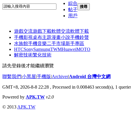
綜合
搜尋
帖子
用戶
遊戲交流
遊戲下載
軟體交流
軟體下載
手機影視
桌布主題
漫畫小說
手機鈴聲
水族館
手機音樂
二手市場
新手專區
HTC
Sony
Samsung
TWM
Huawei
MOTO
解密技術
繁化技術
請先登錄後才能繼續瀏覽
聯繫我們
|
小黑屋
|
手機版
|
Archiver
|
Android 台灣中文網
GMT+8, 2026-8-8 22:28
, Processed in 0.008463 second(s), 1 quer
Powered by
APK.TW
v2.0
© 2013
APK.TW