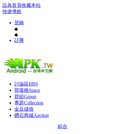
設為首頁
收藏本站
快捷導航
登錄
◆
◆
註冊
討論區
BBS
部落格
Space
群組
Group
專題
Collection
金豆儲值
鑽石商城
Auction
綜合