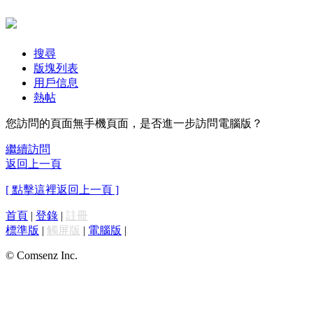
搜尋
版塊列表
用戶信息
熱帖
您訪問的頁面無手機頁面，是否進一步訪問電腦版？
繼續訪問
返回上一頁
[ 點擊這裡返回上一頁 ]
首頁
|
登錄
|
註冊
標準版
|
觸屏版
|
電腦版
|
© Comsenz Inc.