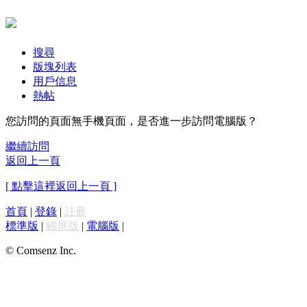
搜尋
版塊列表
用戶信息
熱帖
您訪問的頁面無手機頁面，是否進一步訪問電腦版？
繼續訪問
返回上一頁
[ 點擊這裡返回上一頁 ]
首頁
|
登錄
|
註冊
標準版
|
觸屏版
|
電腦版
|
© Comsenz Inc.