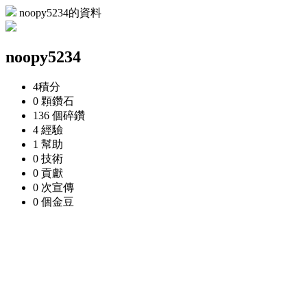
noopy5234的資料
noopy5234
4
積分
0 顆
鑽石
136 個
碎鑽
4
經驗
1
幫助
0
技術
0
貢獻
0 次
宣傳
0 個
金豆