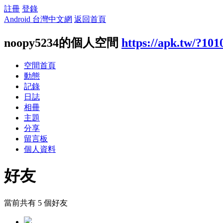
註冊
登錄
Android 台灣中文網
返回首頁
noopy5234的個人空間
https://apk.tw/?101
空間首頁
動態
記錄
日誌
相冊
主題
分享
留言板
個人資料
好友
當前共有
5
個好友