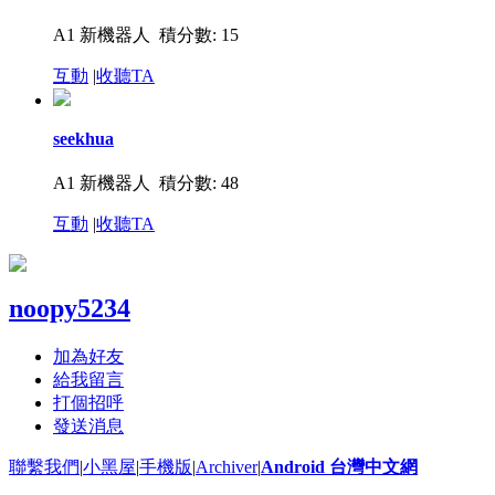
A1 新機器人
積分數: 15
互動
|
收聽TA
seekhua
A1 新機器人
積分數: 48
互動
|
收聽TA
noopy5234
加為好友
給我留言
打個招呼
發送消息
聯繫我們
|
小黑屋
|
手機版
|
Archiver
|
Android 台灣中文網