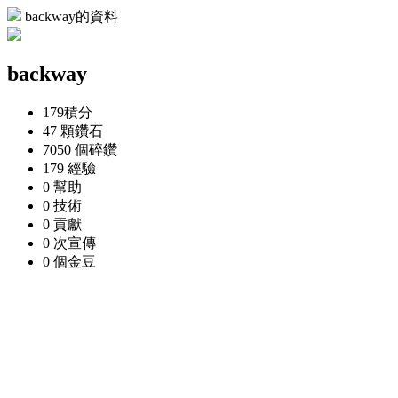
backway的資料
backway
179
積分
47 顆
鑽石
7050 個
碎鑽
179
經驗
0
幫助
0
技術
0
貢獻
0 次
宣傳
0 個
金豆