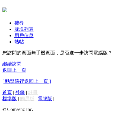
搜尋
版塊列表
用戶信息
熱帖
您訪問的頁面無手機頁面，是否進一步訪問電腦版？
繼續訪問
返回上一頁
[ 點擊這裡返回上一頁 ]
首頁
|
登錄
|
註冊
標準版
|
觸屏版
|
電腦版
|
© Comsenz Inc.