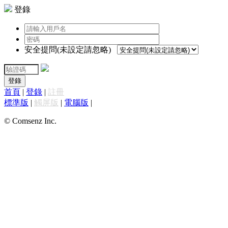
登錄
安全提問(未設定請忽略)
登錄
首頁
|
登錄
|
註冊
標準版
|
觸屏版
|
電腦版
|
© Comsenz Inc.