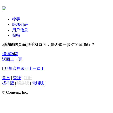
搜尋
版塊列表
用戶信息
熱帖
您訪問的頁面無手機頁面，是否進一步訪問電腦版？
繼續訪問
返回上一頁
[ 點擊這裡返回上一頁 ]
首頁
|
登錄
|
註冊
標準版
|
觸屏版
|
電腦版
|
© Comsenz Inc.