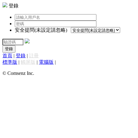
登錄
安全提問(未設定請忽略)
登錄
首頁
|
登錄
|
註冊
標準版
|
觸屏版
|
電腦版
|
© Comsenz Inc.