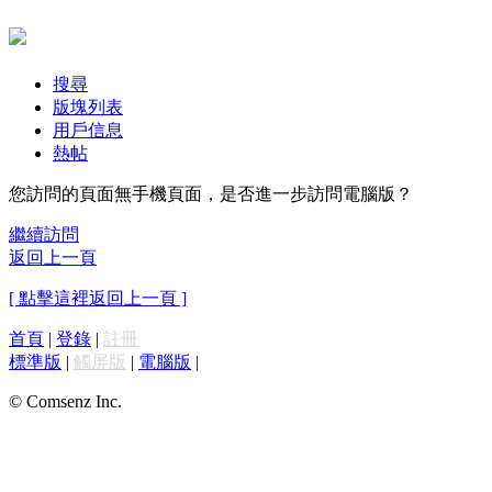
搜尋
版塊列表
用戶信息
熱帖
您訪問的頁面無手機頁面，是否進一步訪問電腦版？
繼續訪問
返回上一頁
[ 點擊這裡返回上一頁 ]
首頁
|
登錄
|
註冊
標準版
|
觸屏版
|
電腦版
|
© Comsenz Inc.