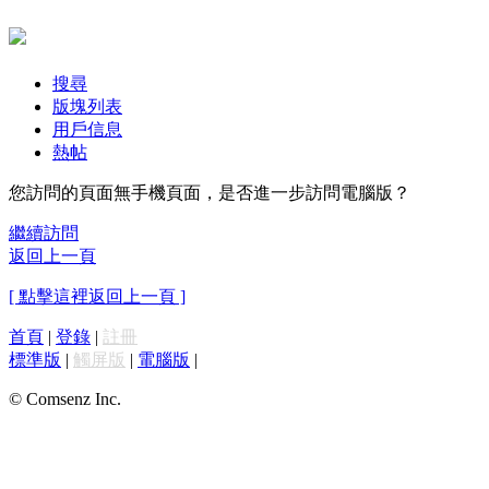
搜尋
版塊列表
用戶信息
熱帖
您訪問的頁面無手機頁面，是否進一步訪問電腦版？
繼續訪問
返回上一頁
[ 點擊這裡返回上一頁 ]
首頁
|
登錄
|
註冊
標準版
|
觸屏版
|
電腦版
|
© Comsenz Inc.