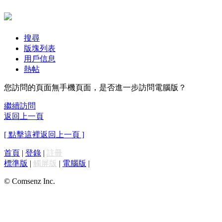
搜尋
版塊列表
用戶信息
熱帖
您訪問的頁面無手機頁面，是否進一步訪問電腦版？
繼續訪問
返回上一頁
[ 點擊這裡返回上一頁 ]
首頁
|
登錄
|
註冊
標準版
|
觸屏版
|
電腦版
|
© Comsenz Inc.