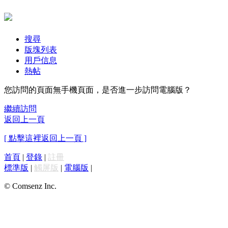
搜尋
版塊列表
用戶信息
熱帖
您訪問的頁面無手機頁面，是否進一步訪問電腦版？
繼續訪問
返回上一頁
[ 點擊這裡返回上一頁 ]
首頁
|
登錄
|
註冊
標準版
|
觸屏版
|
電腦版
|
© Comsenz Inc.