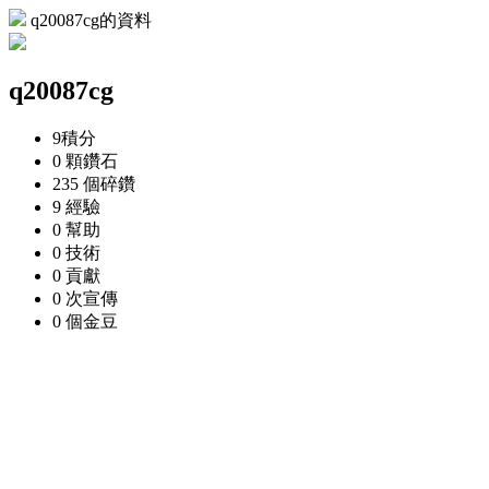
q20087cg的資料
q20087cg
9
積分
0 顆
鑽石
235 個
碎鑽
9
經驗
0
幫助
0
技術
0
貢獻
0 次
宣傳
0 個
金豆