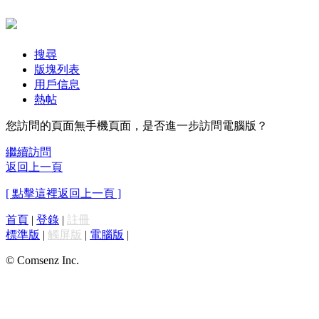
搜尋
版塊列表
用戶信息
熱帖
您訪問的頁面無手機頁面，是否進一步訪問電腦版？
繼續訪問
返回上一頁
[ 點擊這裡返回上一頁 ]
首頁
|
登錄
|
註冊
標準版
|
觸屏版
|
電腦版
|
© Comsenz Inc.