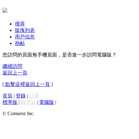
搜尋
版塊列表
用戶信息
熱帖
您訪問的頁面無手機頁面，是否進一步訪問電腦版？
繼續訪問
返回上一頁
[ 點擊這裡返回上一頁 ]
首頁
|
登錄
|
註冊
標準版
|
觸屏版
|
電腦版
|
© Comsenz Inc.