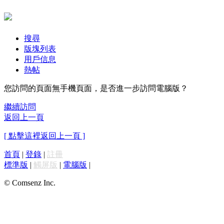
搜尋
版塊列表
用戶信息
熱帖
您訪問的頁面無手機頁面，是否進一步訪問電腦版？
繼續訪問
返回上一頁
[ 點擊這裡返回上一頁 ]
首頁
|
登錄
|
註冊
標準版
|
觸屏版
|
電腦版
|
© Comsenz Inc.