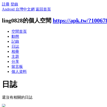
註冊
登錄
Android 台灣中文網
返回首頁
ling0828的個人空間
https://apk.tw/?10067
空間首頁
動態
記錄
日誌
相冊
主題
分享
留言板
個人資料
日誌
還沒有相關的日誌