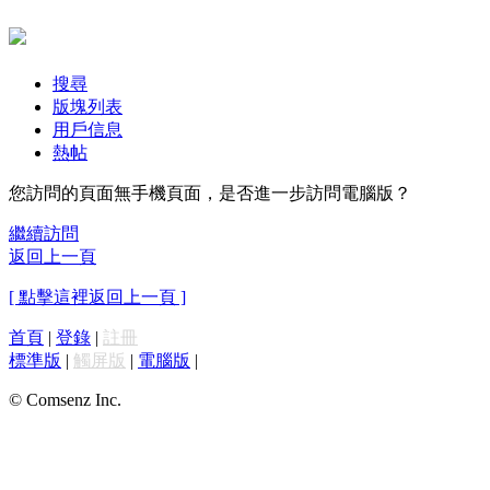
搜尋
版塊列表
用戶信息
熱帖
您訪問的頁面無手機頁面，是否進一步訪問電腦版？
繼續訪問
返回上一頁
[ 點擊這裡返回上一頁 ]
首頁
|
登錄
|
註冊
標準版
|
觸屏版
|
電腦版
|
© Comsenz Inc.