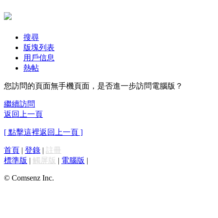
搜尋
版塊列表
用戶信息
熱帖
您訪問的頁面無手機頁面，是否進一步訪問電腦版？
繼續訪問
返回上一頁
[ 點擊這裡返回上一頁 ]
首頁
|
登錄
|
註冊
標準版
|
觸屏版
|
電腦版
|
© Comsenz Inc.