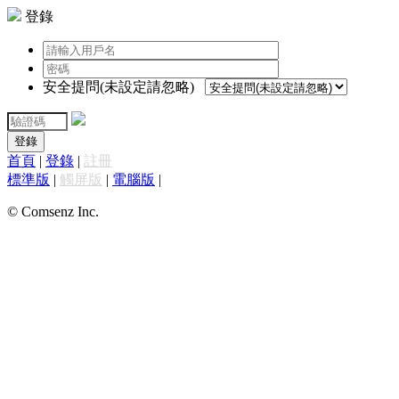
登錄
安全提問(未設定請忽略)
登錄
首頁
|
登錄
|
註冊
標準版
|
觸屏版
|
電腦版
|
© Comsenz Inc.