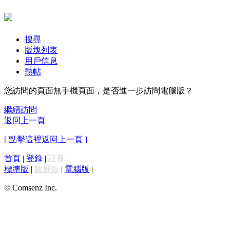
搜尋
版塊列表
用戶信息
熱帖
您訪問的頁面無手機頁面，是否進一步訪問電腦版？
繼續訪問
返回上一頁
[ 點擊這裡返回上一頁 ]
首頁
|
登錄
|
註冊
標準版
|
觸屏版
|
電腦版
|
© Comsenz Inc.