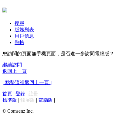
搜尋
版塊列表
用戶信息
熱帖
您訪問的頁面無手機頁面，是否進一步訪問電腦版？
繼續訪問
返回上一頁
[ 點擊這裡返回上一頁 ]
首頁
|
登錄
|
註冊
標準版
|
觸屏版
|
電腦版
|
© Comsenz Inc.