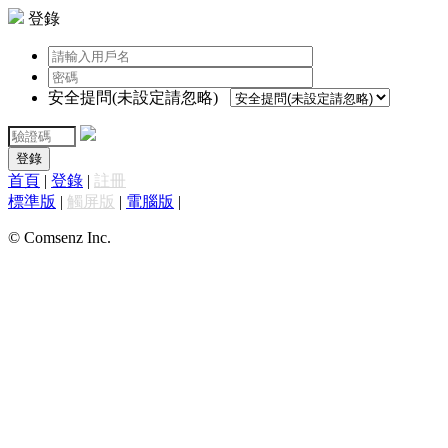
登錄
安全提問(未設定請忽略)
登錄
首頁
|
登錄
|
註冊
標準版
|
觸屏版
|
電腦版
|
© Comsenz Inc.