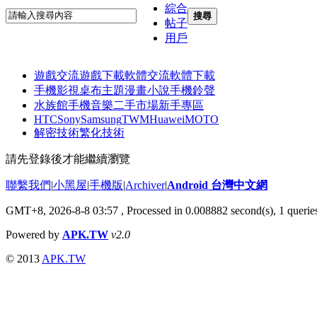
綜合
搜尋
帖子
用戶
遊戲交流
遊戲下載
軟體交流
軟體下載
手機影視
桌布主題
漫畫小說
手機鈴聲
水族館
手機音樂
二手市場
新手專區
HTC
Sony
Samsung
TWM
Huawei
MOTO
解密技術
繁化技術
請先登錄後才能繼續瀏覽
聯繫我們
|
小黑屋
|
手機版
|
Archiver
|
Android 台灣中文網
GMT+8, 2026-8-8 03:57
, Processed in 0.008882 second(s), 1 quer
Powered by
APK.TW
v2.0
© 2013
APK.TW