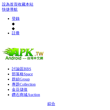
設為首頁
收藏本站
快捷導航
登錄
◆
◆
註冊
討論區
BBS
部落格
Space
群組
Group
專題
Collection
金豆儲值
鑽石商城
Auction
綜合