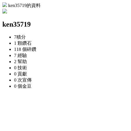
ken35719的資料
ken35719
7
積分
1 顆
鑽石
118 個
碎鑽
7
經驗
2
幫助
0
技術
0
貢獻
0 次
宣傳
0 個
金豆