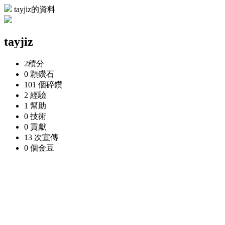
tayjiz的資料
tayjiz
2
積分
0 顆
鑽石
101 個
碎鑽
2
經驗
1
幫助
0
技術
0
貢獻
13 次
宣傳
0 個
金豆