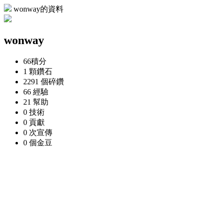
wonway的資料
wonway
66
積分
1 顆
鑽石
2291 個
碎鑽
66
經驗
21
幫助
0
技術
0
貢獻
0 次
宣傳
0 個
金豆