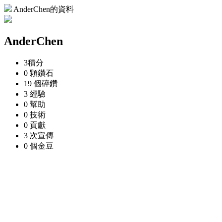
AnderChen的資料
AnderChen
3
積分
0 顆
鑽石
19 個
碎鑽
3
經驗
0
幫助
0
技術
0
貢獻
3 次
宣傳
0 個
金豆