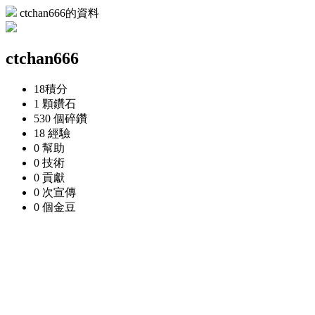
ctchan666的資料
ctchan666
18
積分
1 顆
鑽石
530 個
碎鑽
18
經驗
0
幫助
0
技術
0
貢獻
0 次
宣傳
0 個
金豆