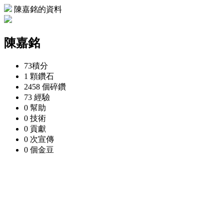
陳嘉銘的資料
陳嘉銘
73
積分
1 顆
鑽石
2458 個
碎鑽
73
經驗
0
幫助
0
技術
0
貢獻
0 次
宣傳
0 個
金豆