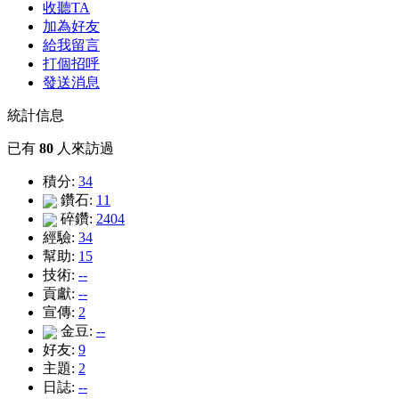
收聽TA
加為好友
給我留言
打個招呼
發送消息
統計信息
已有
80
人來訪過
積分:
34
鑽石:
11
碎鑽:
2404
經驗:
34
幫助:
15
技術:
--
貢獻:
--
宣傳:
2
金豆:
--
好友:
9
主題:
2
日誌:
--