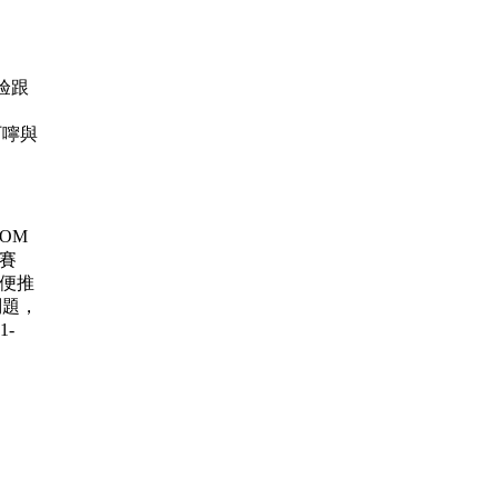
经验跟
的叮嚀與
 ROM
大賽
賽 順便推
問題，
1-