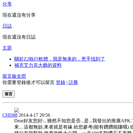
分享
現在還沒有分享
日誌
現在還沒有日誌
主題
關於Z2執行軟體，我是無辜的，兇手找到了
補充艾力克大爺的資料
留言板
全部
你需要登錄後才可以留言
登錄
|
註冊
留言
CHD88
2014-4-17 20:56
Dear好友您好:.. 雖然不知您是否...是...我發出的推廣APK
來... 這都無妨.來者就是有緣 給您參考(能有鑽鑽能賺哦) 