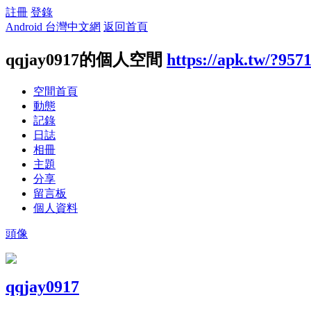
註冊
登錄
Android 台灣中文網
返回首頁
qqjay0917的個人空間
https://apk.tw/?957
空間首頁
動態
記錄
日誌
相冊
主題
分享
留言板
個人資料
頭像
qqjay0917