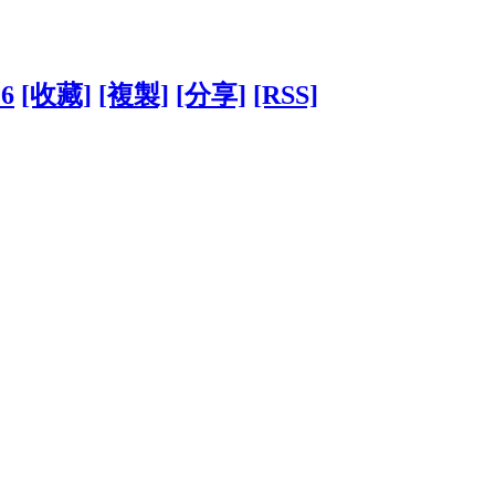
16
[收藏]
[複製]
[分享]
[RSS]