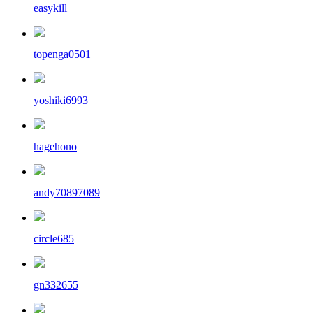
easykill
topenga0501
yoshiki6993
hagehono
andy70897089
circle685
gn332655