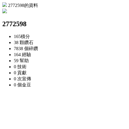
2772598的資料
2772598
165
積分
38 顆
鑽石
7838 個
碎鑽
164
經驗
59
幫助
0
技術
0
貢獻
0 次
宣傳
0 個
金豆