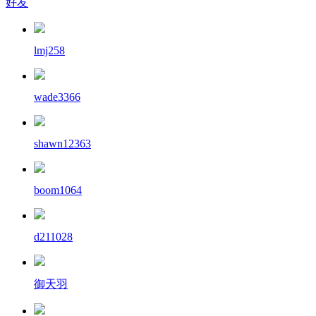
好友
lmj258
wade3366
shawn12363
boom1064
d211028
御天羽