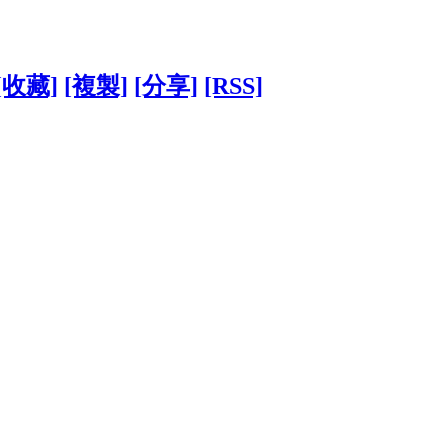
[收藏]
[複製]
[分享]
[RSS]