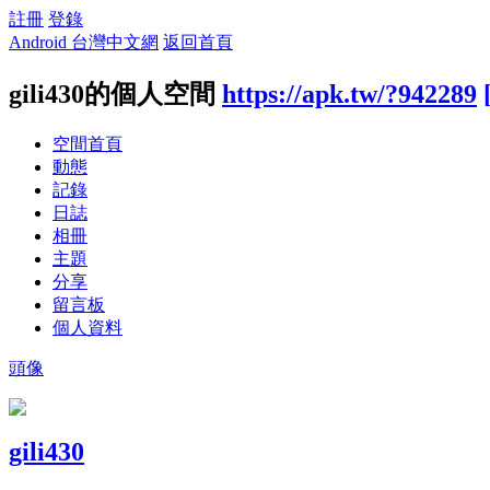
註冊
登錄
Android 台灣中文網
返回首頁
gili430的個人空間
https://apk.tw/?942289
空間首頁
動態
記錄
日誌
相冊
主題
分享
留言板
個人資料
頭像
gili430