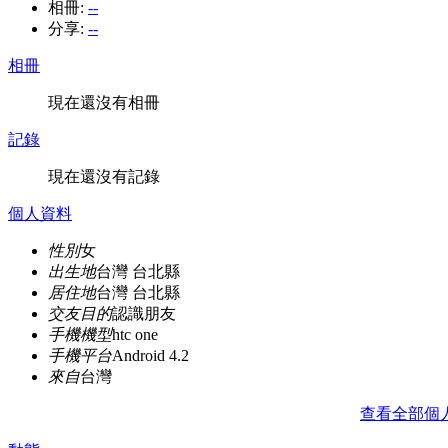
相冊:
--
分享:
--
相冊
現在還沒有相冊
記錄
現在還沒有記錄
個人資料
性別
女
出生地
台灣 台北縣
居住地
台灣 台北縣
交友目的
認識朋友
手機機型
htc one
手機平台
Android 4.2
來自
台灣
查看全部個