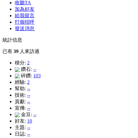
收聽TA
加為好友
給我留言
打個招呼
發送消息
統計信息
已有
39
人來訪過
積分:
2
鑽石:
--
碎鑽:
103
經驗:
2
幫助:
--
技術:
--
貢獻:
--
宣傳:
--
金豆:
--
好友:
10
主題:
--
日誌:
--