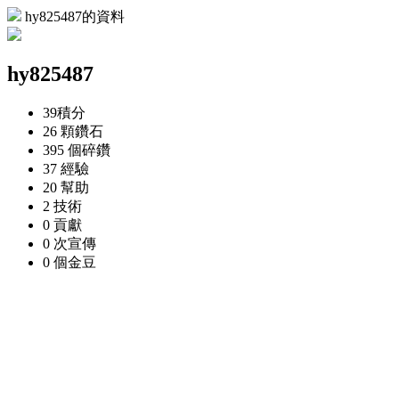
hy825487的資料
hy825487
39
積分
26 顆
鑽石
395 個
碎鑽
37
經驗
20
幫助
2
技術
0
貢獻
0 次
宣傳
0 個
金豆