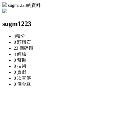
sugm1223的資料
sugm1223
4
積分
0 顆
鑽石
23 個
碎鑽
4
經驗
0
幫助
0
技術
0
貢獻
0 次
宣傳
0 個
金豆