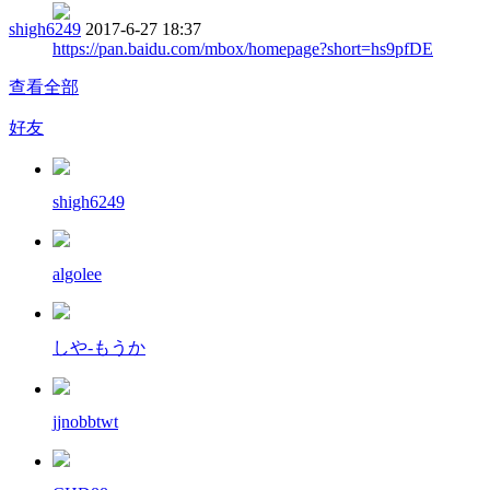
shigh6249
2017-6-27 18:37
https://pan.baidu.com/mbox/homepage?short=hs9pfDE
查看全部
好友
shigh6249
algolee
しや-もうか
jjnobbtwt