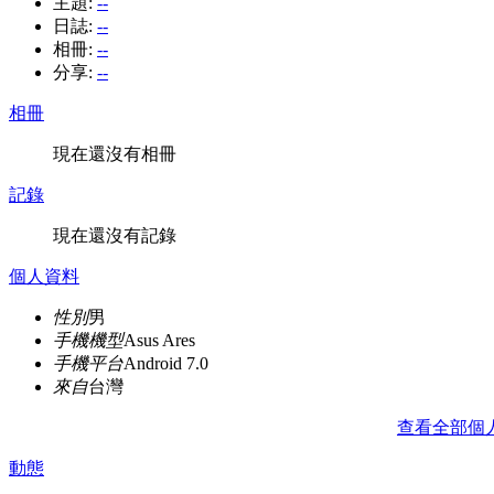
主題:
--
日誌:
--
相冊:
--
分享:
--
相冊
現在還沒有相冊
記錄
現在還沒有記錄
個人資料
性別
男
手機機型
Asus Ares
手機平台
Android 7.0
來自
台灣
查看全部個
動態