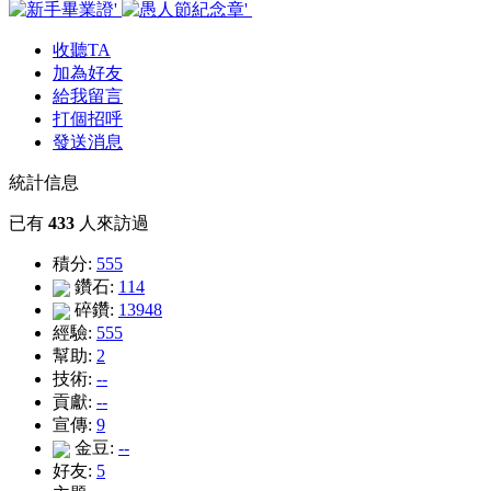
收聽TA
加為好友
給我留言
打個招呼
發送消息
統計信息
已有
433
人來訪過
積分:
555
鑽石:
114
碎鑽:
13948
經驗:
555
幫助:
2
技術:
--
貢獻:
--
宣傳:
9
金豆:
--
好友:
5