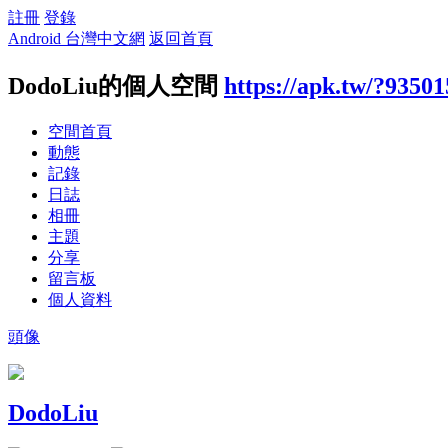
註冊
登錄
Android 台灣中文網
返回首頁
DodoLiu的個人空間
https://apk.tw/?93501
空間首頁
動態
記錄
日誌
相冊
主題
分享
留言板
個人資料
頭像
DodoLiu