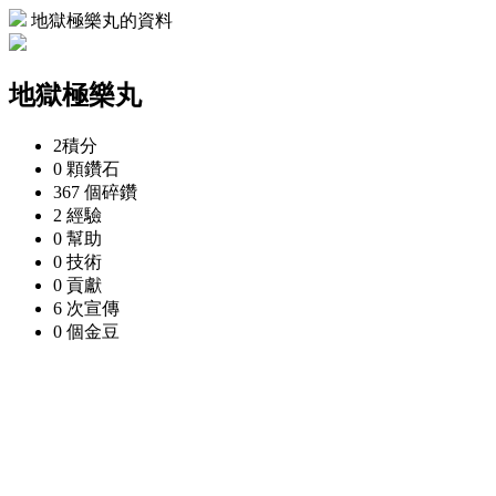
地獄極樂丸的資料
地獄極樂丸
2
積分
0 顆
鑽石
367 個
碎鑽
2
經驗
0
幫助
0
技術
0
貢獻
6 次
宣傳
0 個
金豆