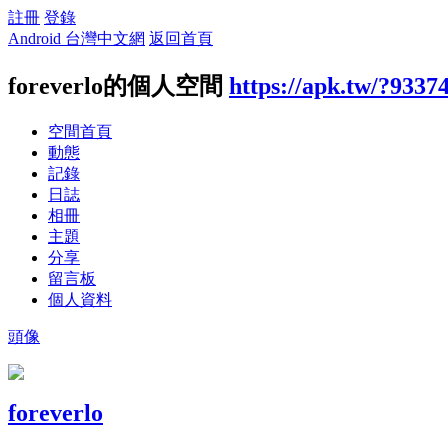
註冊
登錄
Android 台灣中文網
返回首頁
foreverlo的個人空間
https://apk.tw/?9337
空間首頁
動態
記錄
日誌
相冊
主題
分享
留言板
個人資料
頭像
foreverlo