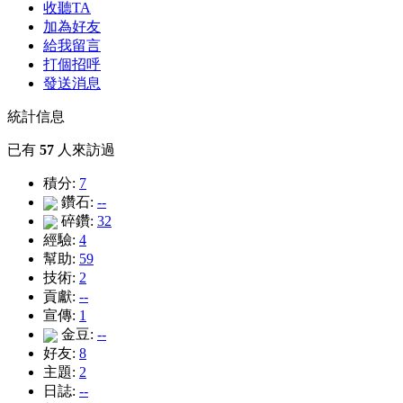
收聽TA
加為好友
給我留言
打個招呼
發送消息
統計信息
已有
57
人來訪過
積分:
7
鑽石:
--
碎鑽:
32
經驗:
4
幫助:
59
技術:
2
貢獻:
--
宣傳:
1
金豆:
--
好友:
8
主題:
2
日誌:
--