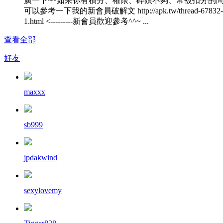
廣一下~~如果你有積分、權限、碎鑽不夠、常被扣分的
可以參考一下我的新會員破解文 http://apk.tw/thread-67832-
1.html <---------新會員歡迎參考^^~ ...
查看全部
好友
maxxx
sb999
jpdakwind
sexylovemy