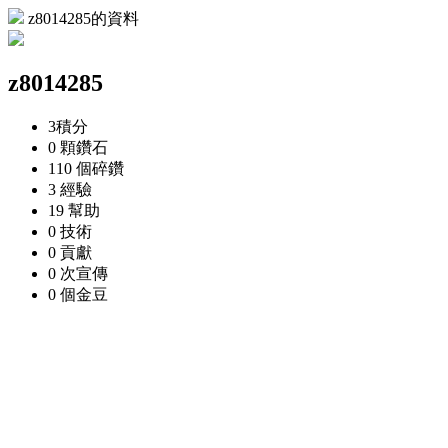
z8014285的資料
z8014285
3
積分
0 顆
鑽石
110 個
碎鑽
3
經驗
19
幫助
0
技術
0
貢獻
0 次
宣傳
0 個
金豆